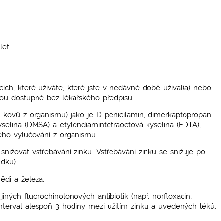
let.
®
ích, které užíváte, které jste v nedávné době užíval(a) nebo
jsou dostupné bez lékařského předpisu.
h kovů z organismu) jako je D-penicilamin, dimerkaptopropan
selina (DMSA) a etylendiamintetraoctová kyselina (EDTA),
eho vylučování z organismu.
nižovat vstřebávání zinku. Vstřebávání zinku se snižuje po
udku).
di a železa.
 jiných fluorochinolonových antibiotik (např. norfloxacin,
interval alespoň 3 hodiny mezi užitím zinku a uvedených léků.