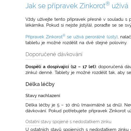
®
Jak se přípravek Zinkorot
užívá
Vždy užívejte tento přípravek přesně v souladu s
lékárníka. Pokud si nejste jistý(á), poraďte se se
®
Přípravek Zinkorot
se užívá perorálně (ústy)
, nala
tabletu je možné rozdělit na dvě stejné poloviny.
Doporučené dávkování
Dospělí a dospívající (12 – 17 let):
doporučená dávka
zinku) denně. Tablety je možné rozdělit tak, aby s
Délka léčby
Stavy nachlazení
Délka léčby je 5 – 10 dnů (maximálně 14 dnů). Neu
dávkování. Pokud potřebujete přípravek Zinkorot už
Ostatní stavy spojené s nedostatkem zinku
U ostatních stavů spojených s nedostatkem zinku o