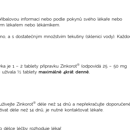
 příbalovou informací nebo podle pokynů svého lékaře nebo
 svým lékařem nebo lékárníkem.
čno, a s dostatečným množstvím tekutiny (sklenicí vody). Každo
®
 je 1 – 2 tablety přípravku Zinkorot
(odpovídá 25 – 50 mg
e užívala ½ tablety
maximálně 4krát denně.
®
žívejte Zinkorot
déle než 14 dnů a nepřekračujte doporučen
ívat déle než 14 dnů, je nutné kontaktovat lékaře.
 délce léčby rozhoduje lékař.