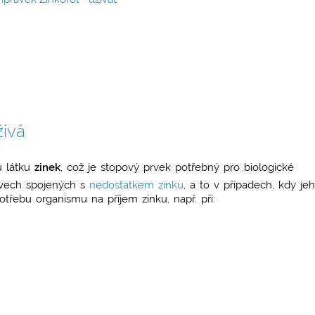
ívá
u látku
zinek
, což je stopový prvek potřebný pro biologické
avech spojených s
nedostatkem zinku
, a to v případech, kdy je
řebu organismu na příjem zinku, např. při: