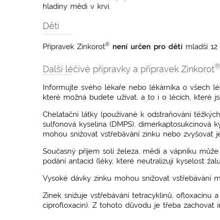
hladiny mědi v krvi.
Děti
®
Přípravek Zinkorot
není určen pro děti
mladší 12 
Další léčivé přípravky a přípravek Zinkorot
Informujte svého lékaře nebo lékárníka o všech léc
které možná budete užívat, a to i o lécích, které 
Chelatační látky (používané k odstraňování těžkýc
sulfonová kyselina (DMPS), dimerkaptosukcinová ky
mohou snižovat vstřebávání zinku nebo zvyšovat j
Současný příjem solí železa, mědi a vápníku může s
podání antacid (léky, které neutralizují kyselost žal
Vysoké dávky zinku mohou snižovat vstřebávání mě
Zinek snižuje vstřebávání tetracyklinů, ofloxacinu a
ciprofloxacin). Z tohoto důvodu je třeba zachovat 