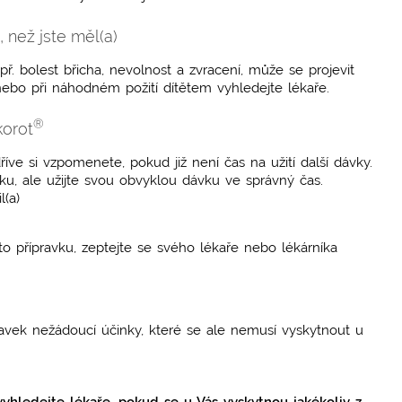
, než jste měl(a)
. bolest břicha, nevolnost a zvracení, může se projevit
ebo při náhodném požití dítětem vyhledejte lékaře.
®
korot
dříve si vzpomenete, pokud již není čas na užití další dávky.
, ale užijte svou obvyklou dávku ve správný čas.
l(a)
hoto přípravku, zeptejte se svého lékaře nebo lékárníka
avek nežádoucí účinky, které se ale nemusí vyskytnout u