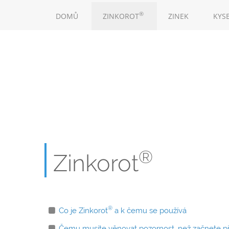
Skip
MAIN
to
®
DOMŮ
ZINKOROT
ZINEK
KYS
NAVIGATION
main
content
®
Zinkorot
®
Co je Zinkorot
a k čemu se používá
Čemu musíte věnovat pozornost, než začnete př