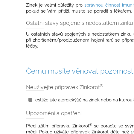
Zinek je velmi důležitý pro
správnou činnost imuni
pokud se Vám přitíží, musíte se poradit s lékařem.
Ostatní stavy spojené s nedostatkem zinku
U ostatních stavů spojených s nedostatkem zinku (
při zhoršeném/prodlouženém hojení ran) se přípra
léčby.
Čemu musíte věnovat pozornost, 
®
Neužívejte přípravek Zinkorot
jestliže jste alergický(á) na zinek nebo na ktero
Upozornění a opatření
®
Před užitím přípravku Zinkorot
se poraďte se svým
mědi. Pokud užíváte přípravek Zinkorot déle než 1