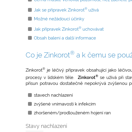
®
Jak se přípravek Zinkorot
užívá
Možné nežádoucí účinky
®
Jak přípravek Zinkorot
uchovávat
Obsah balení a další informace
®
Co je Zinkorot
a k čemu se použ
®
Zinkorot
je léčivý přípravek obsahující jako léčivo
®
procesy v lidském těle.
Zinkorot
se užívá při st
přísun potravou dostatečně nepokrývá zvýšenou pot
stavech nachlazení
zvýšené vnímavosti k infekcím
zhoršeném/prodlouženém hojení ran
Stavy nachlazení