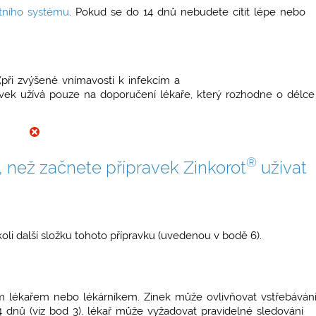
tního systému
. Pokud se do 14 dnů nebudete cítit lépe nebo
při zvýšené vnímavosti k infekcím a
vek užívá pouze na doporučení lékaře, který rozhodne o délce
®
než začnete přípravek Zinkorot
užívat
ukoli další složku tohoto přípravku (uvedenou v bodě 6).
 lékařem nebo lékárníkem. Zinek může ovlivňovat vstřebáván
4 dnů (viz bod 3), lékař může vyžadovat pravidelné sledování