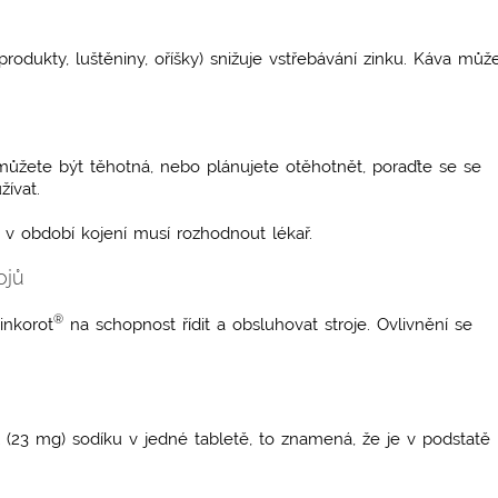
rodukty, luštěniny, oříšky) snižuje vstřebávání zinku. Káva můž
můžete být těhotná, nebo plánujete otěhotnět, poraďte se se
ívat.
v období kojení musí rozhodnout lékař.
ojů
®
inkorot
na schopnost řídit a obsluhovat stroje. Ovlivnění se
(23 mg) sodíku v jedné tabletě, to znamená, že je v podstatě