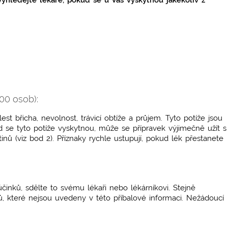
yhledejte lékaře, pokud se u Vás vyskytnou jakékoliv z
00 osob):
t břicha, nevolnost, trávicí obtíže a průjem. Tyto potíže jsou
ud se tyto potíže vyskytnou, může se přípravek výjimečně užít s
nů (viz bod 2). Příznaky rychle ustupují, pokud lék přestanete
činků, sdělte to svému lékaři nebo lékárníkovi. Stejně
ů, které nejsou uvedeny v této příbalové informaci. Nežádoucí