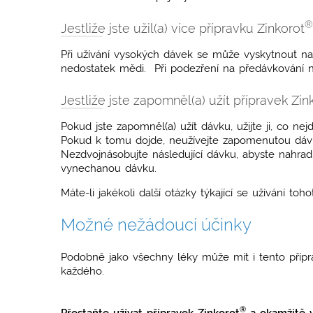
®
Jestliže jste užil(a) více přípravku Zinkorot
Při užívání vysokých dávek se může vyskytnout např
nedostatek mědi. Při podezření na předávkování n
Jestliže jste zapomněl(a) užít přípravek Zin
Pokud jste zapomněl(a) užít dávku, užijte ji, co nej
Pokud k tomu dojde, neužívejte zapomenutou dávku
Nezdvojnásobujte následující dávku, abyste nahradi
vynechanou dávku.
Máte-li jakékoli další otázky týkající se užívání to
Možné nežádoucí účinky
Podobně jako všechny léky může mít i tento přípr
každého.
®