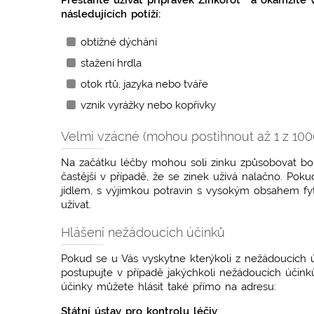
Přestaňte užívat přípravek Zinkorot
a okamžitě v
následujících potíží:
obtížné dýchání
stažení hrdla
otok rtů, jazyka nebo tváře
vznik vyrážky nebo kopřivky
Velmi vzácné (mohou postihnout až 1 z 100
Na začátku léčby mohou soli zinku způsobovat boles
častější v případě, že se zinek užívá nalačno. Pok
jídlem, s výjimkou potravin s vysokým obsahem fyti
užívat.
Hlášení nežádoucích účinků
Pokud se u Vás vyskytne kterýkoli z nežádoucích ú
postupujte v případě jakýchkoli nežádoucích účink
účinky můžete hlásit také přímo na adresu:
Státní ústav pro kontrolu léčiv