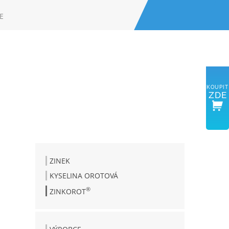
E
Ů
KOUPIT
ZDE
ZINEK
KYSELINA OROTOVÁ
®
ZINKOROT