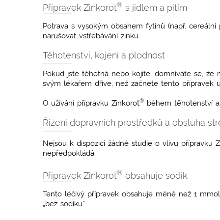
®
Přípravek Zinkorot
s jídlem a pitím
Potrava s vysokým obsahem fytinů (např. cereální p
narušovat vstřebávání zinku.
Těhotenství, kojení a plodnost
Pokud jste těhotná nebo kojíte, domníváte se, že 
svým lékařem dříve, než začnete tento přípravek už
®
O užívání přípravku Zinkorot
během těhotenství a 
Řízení dopravních prostředků a obsluha str
Nejsou k dispozici žádné studie o vlivu přípravku Z
nepředpokládá.
®
Přípravek Zinkorot
obsahuje sodík.
Tento léčivý přípravek obsahuje méně než 1 mmol 
„bez sodíku“.