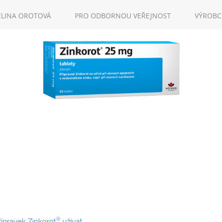
ELINA OROTOVÁ
PRO ODBORNOU VEŘEJNOST
VÝROBC
HLÁŠENÍ VEDLEJŠÍCH ÚČINK
WOERWAGPHARMA.CZ
VPOIS
®
ípravek Zinkorot
užívat