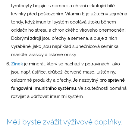
lymfocyty bojující s nemocí, a chrání cirkulující bílé
krvinky před poškozením. Vitamin E je užitečný zejména
tehdy, když imunitní systém odolává útoku během
oxidačního stresu a chronického virového onemocnění.
Dobrými zdroji jsou ořechy a semena, a oleje z nich
vyráběné, jako jsou například slunečnicová semínka,
mandle, arašídy a lískové oříšky.
Zinek
je minerál, který se nachází v potravinách, jako
jsou např. ústřice, drůbež, červené maso, luštěniny,
celozrnné produkty a ořechy. Je nezbytný
pro správné
fungování imunitního systému
. Ve skutečnosti pomáhá
rozvíjet a udržovat imunitní systém.
Měli byste zvážit výživové doplňky.