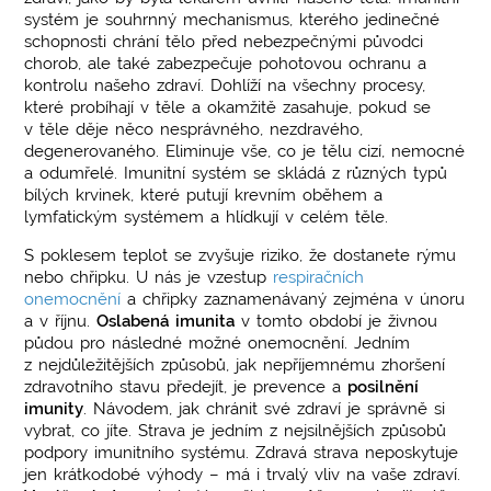
systém je souhrnný mechanismus, kterého jedinečné
schopnosti chrání tělo před nebezpečnými původci
chorob, ale také zabezpečuje pohotovou ochranu a
kontrolu našeho zdraví. Dohlíží na všechny procesy,
které probíhají v těle a okamžitě zasahuje, pokud se
v těle děje něco nesprávného, nezdravého,
degenerovaného. Eliminuje vše, co je tělu cizí, nemocné
a odumřelé. Imunitní systém se skládá z různých typů
bílých krvinek, které putují krevním oběhem a
lymfatickým systémem a hlídkují v celém těle.
S poklesem teplot se zvyšuje riziko, že dostanete rýmu
nebo chřipku. U nás je vzestup
respiračních
onemocnění
a chřipky zaznamenávaný zejména v únoru
a v říjnu.
Oslabená imunita
v tomto období je živnou
půdou pro následné možné onemocnění. Jedním
z nejdůležitějších způsobů, jak nepříjemnému zhoršení
zdravotního stavu předejít, je prevence a
posilnění
imunity
. Návodem, jak chránit své zdraví je správně si
vybrat, co jíte. Strava je jedním z nejsilnějších způsobů
podpory imunitního systému. Zdravá strava neposkytuje
jen krátkodobé výhody – má i trvalý vliv na vaše zdraví.