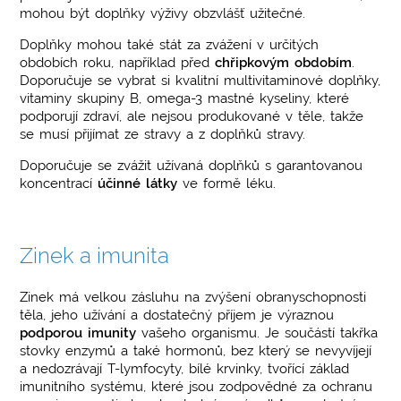
mohou být doplňky výživy obzvlášť užitečné.
Doplňky mohou také stát za zvážení v určitých
obdobích roku, například před
chřipkovým obdobím
.
Doporučuje se vybrat si kvalitní multivitaminové doplňky,
vitaminy skupiny B, omega-3 mastné kyseliny, které
podporují zdraví, ale nejsou produkované v těle, takže
se musí přijímat ze stravy a z doplňků stravy.
Doporučuje se zvážit užívaná doplňků s garantovanou
koncentrací
účinné látky
ve formě léku.
Zinek a imunita
Zinek má velkou zásluhu na zvýšení obranyschopnosti
těla, jeho užívání a dostatečný příjem je výraznou
podporou imunity
vašeho organismu. Je součástí takřka
stovky enzymů a také hormonů, bez který se nevyvíjejí
a nedozrávají T-lymfocyty, bílé krvinky, tvořící základ
imunitního systému, které jsou zodpovědné za ochranu