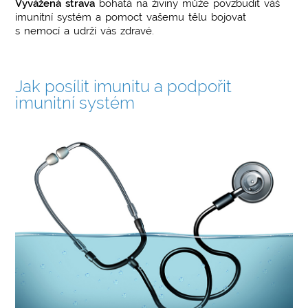
Vyvážená strava
bohatá na živiny může povzbudit váš
imunitní systém a pomoct vašemu tělu bojovat
s nemocí a udrží vás zdravé.
Jak posílit imunitu a podpořit
imunitní systém