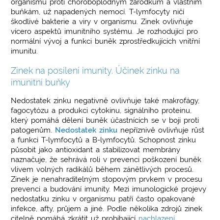
organismu proti choroboplodným zárodkům a vlastním
buňkám, už napadených nemocí. T-lymfocyty ničí
škodlivé bakterie a viry v organismu. Zinek ovlivňuje
vícero aspektů imunitního systému. Je rozhodující pro
normální vývoj a funkci buněk zprostředkujících vnitřní
imunitu.
Zinek na posílení imunity. Účinek zinku na
imunitní buňky
Nedostatek zinku negativně ovlivňuje také makrofágy,
fagocytózu a produkci cytokinu, signálního proteinu,
který pomáhá dělení buněk účastnících se v boji proti
patogenům.
Nedostatek zinku
nepříznivě ovlivňuje růst
a funkci T-lymfocytů a B-lymfocytů. Schopnost zinku
působit jako antioxidant a stabilizovat membrány
naznačuje, že sehrává roli v prevenci poškození buněk
vlivem volných radikálů během zánětlivých procesů.
Zinek je nenahraditelným stopovým prvkem v procesu
prevenci a budování imunity. Mezi imunologické projevy
nedostatku zinku v organismu patří často opakované
infekce, afty, průjem a jiné. Podle několika zdrojů zinek
citelně pomáhá zkrátit už probíhající
nachlazení
,