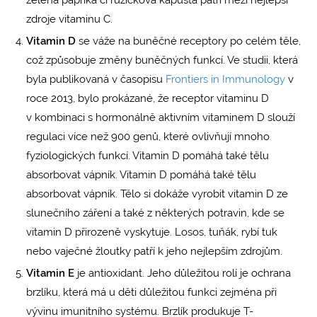
zelená paprika či růžičková kapusta patří mezi nejlepší
zdroje vitaminu C.
Vitamin D
se váže na buněčné receptory po celém těle,
což způsobuje změny buněčných funkcí. Ve studii, která
byla publikovaná v časopisu
Frontiers in Immunology
v
roce 2013, bylo prokázané, že receptor vitaminu D
v kombinaci s hormonálně aktivním vitaminem D slouží
regulaci více než 900 genů, které ovlivňují mnoho
fyziologických funkcí. Vitamin D pomáhá také tělu
absorbovat vápník. Vitamin D pomáhá také tělu
absorbovat vápník. Tělo si dokáže vyrobit vitamin D ze
slunečního záření a také z některých potravin, kde se
vitamin D přirozeně vyskytuje. Losos, tuňák, rybí tuk
nebo vaječné žloutky patří k jeho nejlepším zdrojům.
Vitamin E
je antioxidant. Jeho důležitou rolí je ochrana
brzlíku, která má u děti důležitou funkci zejména při
vývinu imunitního systému. Brzlík produkuje T-