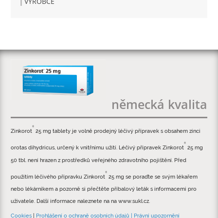
VÝROBCE
německá kvalita
®
Zinkorot
25 mg tablety je volně prodejný léčivý přípravek s obsahem zinci
®
orotas dihydricus, určený k vnitřnímu užití. Léčivý přípravek Zinkorot
25 mg
50 tbl. není hrazen z prostředků veřejného zdravotního pojištění. Před
®
použitím léčivého přípravku Zinkorot
25 mg se poraďte se svým lékařem
nebo lékárníkem a pozorně si přečtěte příbalový leták s informacemi pro
uživatele. Další informace naleznete na na www.sukl.cz.
Cookies
|
Prohlášení o ochraně osobních údajů |
Právní upozornění