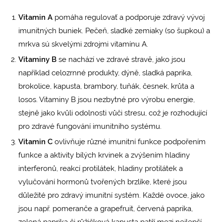
Vitamin A
pomáha regulovať a podporuje zdravý vývoj
imunitných buniek. Pečeň, sladké zemiaky (so šupkou) a
mrkva sú skvelými zdrojmi vitamínu A.
Vitaminy B
se nachází ve zdravé stravě, jako jsou
například celozrnné produkty, dýně, sladká paprika,
brokolice, kapusta, brambory, tuňák, česnek, krůta a
losos. Vitaminy B jsou nezbytné pro výrobu energie,
stejně jako kvůli odolnosti vůči stresu, což je rozhodující
pro zdravé fungování imunitního systému.
Vitamin C
ovlivňuje různé imunitní funkce podpořením
funkce a aktivity bílých krvinek a zvýšením hladiny
interferonů, reakcí protilátek, hladiny protilátek a
vylučování hormonů tvořených brzlíke, které jsou
důležité pro zdravý imunitní systém. Každé ovoce, jako
jsou např. pomeranče a grapefruit, červená paprika,